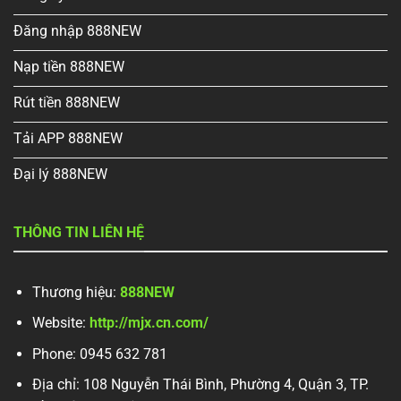
Đăng nhập 888NEW
Nạp tiền 888NEW
Rút tiền 888NEW
Tải APP 888NEW
Đại lý 888NEW
THÔNG TIN LIÊN HỆ
Thương hiệu:
888NEW
Website:
http://mjx.cn.com/
Phone: 0945 632 781
Địa chỉ: 108 Nguyễn Thái Bình, Phường 4, Quận 3, TP.