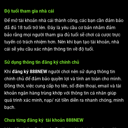
Độ tuổi tham gia nhà cái
Để mở tài khoản nhà cái thành công, các bạn cần đảm bảo
đã đủ 18 tuổi trở lên. Đây là yêu cầu cơ bản nhằm đảm
bảo rằng mọi người tham gia đủ tuổi sẽ chơi cá cược trực
tuyến có trách nhiệm hơn. Nên khi bạn tạo tài khoản, nhà
cái sẽ yêu cầu xác nhận thông tin về độ tuổi.
Sử dụng thông tin đăng ký chính chủ
Khi
đăng ký 888NEW
người chơi nên sử dụng thông tin
chính chủ để đảm bảo quyền lợi và tính an toàn cho mình.
Đồng thời, việc cung cấp họ tên, số điện thoại, email và tài
khoản ngân hàng trùng khớp với thông tin cá nhân giúp
quá trình xác minh, nạp/ rút tiền diễn ra nhanh chóng, minh
bạch.
Chưa từng đăng ký tài khoản 888NEW