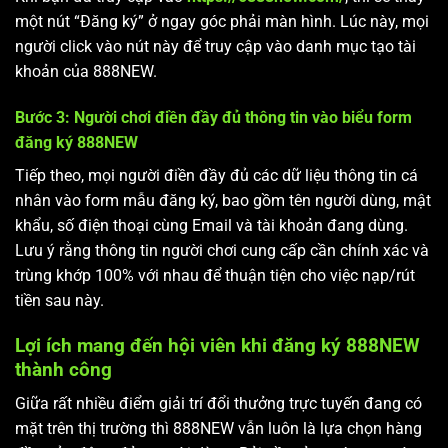
một nút “Đăng ký” ở ngay góc phải màn hình. Lúc này, mọi
người click vào nút này để truy cập vào danh mục tạo tài
khoản của 888NEW.
Bước 3: Người chơi điền đầy đủ thông tin vào biểu form
đăng ký 888NEW
Tiếp theo, mọi người điền đầy đủ các dữ liệu thông tin cá
nhân vào form mẫu đăng ký, bao gồm tên người dùng, mật
khẩu, số điện thoại cùng Email và tài khoản đang dùng.
Lưu ý rằng thông tin người chơi cung cấp cần chính xác và
trùng khớp 100% với nhau để thuận tiện cho việc nạp/rút
tiền sau này.
Lợi ích mang đến hội viên khi đăng ký 888NEW
thành công
Giữa rất nhiều điểm giải trí đổi thưởng trực tuyến đang có
mặt trên thị trường thì 888NEW vẫn luôn là lựa chọn hàng