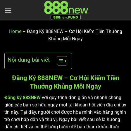
Bỏ
qua
nội
dung
Home
–
Đăng Ký 888NEW – Cơ Hội Kiếm Tiền Thưởng
Khủng Mỗi Ngày
Nội dung bài viết
Đăng Ký 888NEW – Cơ Hội Kiếm Tiền
Thưởng Khủng Mỗi Ngày
Đăng ký 888NEW
với quy trình đơn giản và nhanh chóng
giúp các bạn sở hữu ngay một tài khoản hội viên địa chỉ uy
tín này. Tại đây, người chơi được hòa mình vào hàng nghìn
trò chơi hấp dẫn và thú vị. Ngay bài viết sau sẽ là hướng
dẫn chi tiết và cụ thể từng bước để bạn tham khảo thực