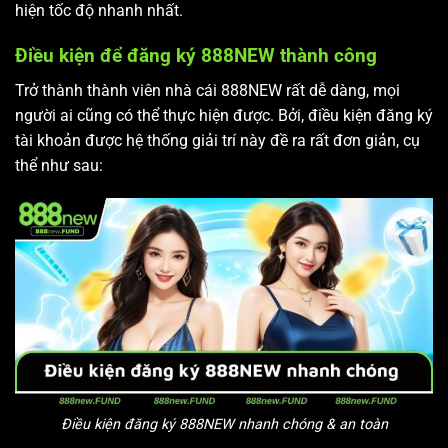
hiện tốc độ nhanh nhất.
Điều kiện để đăng ký 888NEW thành công
Trở thành thành viên nhà cái 888NEW rất dễ dàng, mọi
người ai cũng có thể thực hiện được. Bởi, điều kiện đăng ký
tài khoản được hệ thống giải trí này đề ra rất đơn giản, cụ
thể như sau:
Điều kiện đăng ký 888NEW nhanh chóng & an toàn