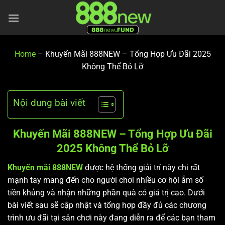
Bỏ
qua
nội
dung
Home
–
Khuyến Mãi 888NEW – Tổng Hợp Ưu Đãi 2025
Không Thể Bỏ Lỡ
Nội dung bài viết
Khuyến Mãi 888NEW – Tổng Hợp Ưu Đãi
2025 Không Thể Bỏ Lỡ
Khuyến mãi 888NEW
được hệ thống giải trí này chi rất
mạnh tay mang đến cho người chơi nhiều cơ hội ẵm số
tiền khủng và nhận những phần quà có giá trị cao. Dưới
bài viết sau sẽ cập nhật và tổng hợp đầy đủ các chương
trình ưu đãi tại sân chơi này đang diễn ra để các bạn tham