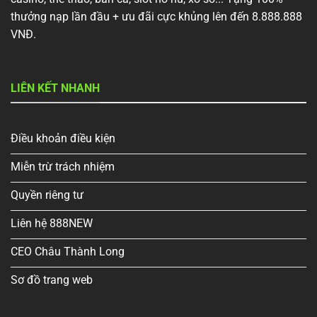
thưởng nạp lần đầu + ưu đãi cực khủng lên đến 8.888.888
VNĐ.
LIÊN KẾT NHANH
Điều khoản điều kiện
Miễn trừ trách nhiệm
Quyền riêng tư
Liên hệ 888NEW
CEO Châu Thành Long
Sơ đồ trang web