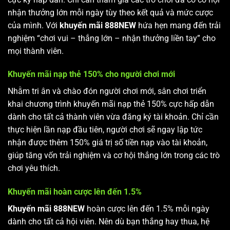
nhận thưởng lớn mỗi ngày tùy theo kết quả và mức cược
của mình. Với
khuyến mãi 888NEW
hứa hẹn mang đến trải
nghiệm “chơi vui – thắng lớn – nhận thưởng liền tay” cho
mọi thành viên.
Khuyến mãi nạp thẻ 150% cho người chơi mới
Nhằm tri ân và chào đón người chơi mới, sân chơi triển
khai chương trình khuyến mãi nạp thẻ 150% cực hấp dẫn
dành cho tất cả thành viên vừa đăng ký tài khoản. Chỉ cần
thực hiện lần nạp đầu tiên, người chơi sẽ ngay lập tức
nhận được thêm 150% giá trị số tiền nạp vào tài khoản,
giúp tăng vốn trải nghiệm và cơ hội thắng lớn trong các trò
chơi yêu thích.
Khuyến mãi hoàn cược lên đến 1.5%
Khuyến mãi 888NEW
hoàn cược lên đến 1.5% mỗi ngày
dành cho tất cả hội viên. Nên dù bạn thắng hay thua, hệ