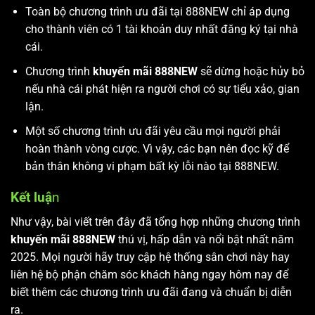
Toàn bộ chương trình ưu đãi tại 888NEW chỉ áp dụng
cho thành viên có 1 tài khoản duy nhất đăng ký tại nhà
cái.
Chương trình
khuyến mãi 888NEW
sẽ dừng hoặc hủy bỏ
nếu nhà cái phát hiện ra người chơi có sự tiểu xảo, gian
lận.
Một số chương trình ưu đãi yêu cầu mọi người phải
hoàn thành vòng cược. Vì vậy, các bạn nên đọc kỹ để
bản thân không vi phạm bất kỳ lỗi nào tại 888NEW.
Kết luậ
n
Như vậy, bài viết trên đây đã tổng hợp những chương trình
khuyến mãi 888NEW
thú vị, hấp dẫn và nổi bật nhất năm
2025. Mọi người hãy truy cập hệ thống sân chơi này hay
liên hệ bộ phận chăm sóc khách hàng ngay hôm nay để
biết thêm các chương trình ưu đãi đang và chuẩn bị diễn
ra.