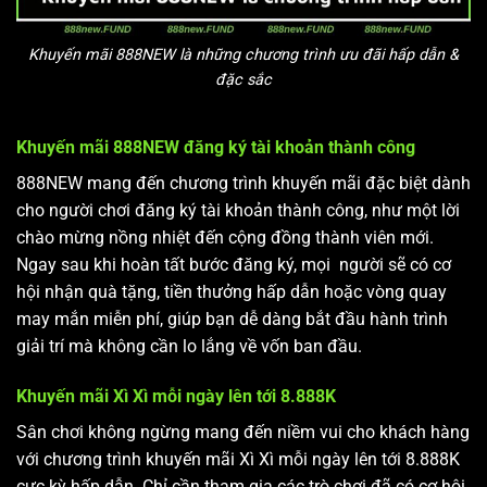
Khuyến mãi 888NEW là những chương trình ưu đãi hấp dẫn &
đặc sắc
Khuyến mãi 888NEW đăng ký tài khoản thành công
888NEW mang đến chương trình khuyến mãi đặc biệt dành
cho người chơi đăng ký tài khoản thành công, như một lời
chào mừng nồng nhiệt đến cộng đồng thành viên mới.
Ngay sau khi hoàn tất bước đăng ký, mọi người sẽ có cơ
hội nhận quà tặng, tiền thưởng hấp dẫn hoặc vòng quay
may mắn miễn phí, giúp bạn dễ dàng bắt đầu hành trình
giải trí mà không cần lo lắng về vốn ban đầu.
Khuyến mãi Xì Xì mỗi ngày lên tới 8.888K
Sân chơi không ngừng mang đến niềm vui cho khách hàng
với chương trình khuyến mãi Xì Xì mỗi ngày lên tới 8.888K
cực kỳ hấp dẫn. Chỉ cần tham gia các trò chơi đã có cơ hội