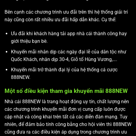
Bên cạnh các chương trình ưu đãi trên thì hệ thống giải trí
này cũng còn rất nhiều ưu đãi hấp dẫn khác. Cụ thể:
Ưu đãi khi khách hàng tải app nhà cái thành công hay
giới thiệu bạn bè.
Khuyến mãi nhân dịp các ngày đại lễ của dân tộc như
Quốc Khách, nhân dịp 30-4, Giỗ tổ Hùng Vương,….
Khuyến mãi trở thành đại lý của hệ thống cá cược
888NEW.
Một số điều kiện tham gia khuyến mãi 888NEW
Nhà cái 888NEW là trang hoạt động uy tín, chất lượng nên
các chương trình khuyến mãi đơn vị cung cấp luôn được
cập nhật và công khai trên tất cả các diễn đàn mạng. Tuy
nhiên, để đảm bảo tính công bằng cho hội viên thì 888NEW
cũng đưa ra các điều kiện áp dụng trong chương trình ưu