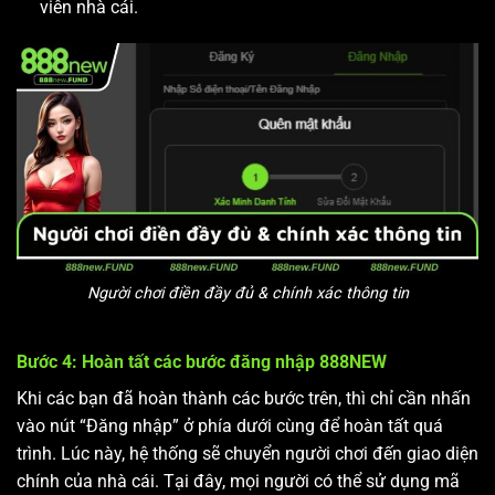
viên nhà cái.
Người chơi điền đầy đủ & chính xác thông tin
Bước 4: Hoàn tất các bước đăng nhập 888NEW
Khi các bạn đã hoàn thành các bước trên, thì chỉ cần nhấn
vào nút “Đăng nhập” ở phía dưới cùng để hoàn tất quá
trình. Lúc này, hệ thống sẽ chuyển người chơi đến giao diện
chính của nhà cái. Tại đây, mọi người có thể sử dụng mã