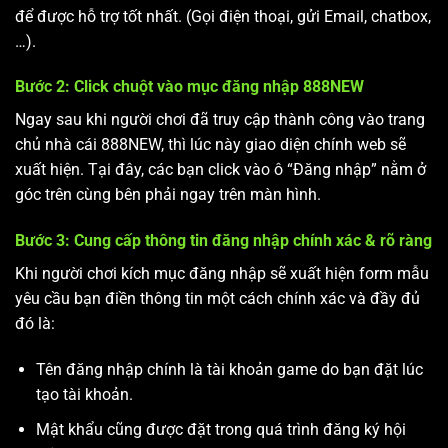
để được hỗ trợ tốt nhất. (Gọi điện thoại, gửi Email, chatbox,
…).
Bước 2: Click chuột vào mục đăng nhập 888NEW
Ngay sau khi người chơi đã truy cập thành công vào trang
chủ nhà cái 888NEW, thì lúc này giao diện chính web sẽ
xuất hiện. Tại đây, các bạn click vào ô “Đăng nhập” nằm ở
góc trên cùng bên phải ngay trên màn hình.
Bước 3: Cung cấp thông tin đăng nhập chính xác & rõ ràng
Khi người chơi kích mục đăng nhập sẽ xuất hiện form mẫu
yêu cầu bạn điền thông tin một cách chính xác và đầy đủ
đó là:
Tên đăng nhập chính là tài khoản game do bạn đặt lúc
tạo tài khoản.
Mật khẩu cũng được đặt trong quá trình đăng ký hội