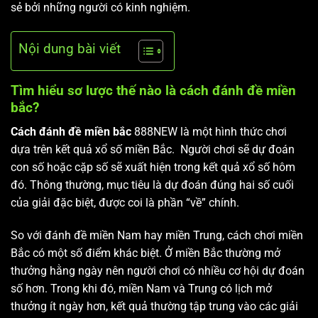
sẻ bởi những người có kinh nghiệm.
Nội dung bài viết
Tìm hiểu sơ lược thế nào là cách đánh đề miền
bắc?
Cách đánh đề miền bắc
888NEW là một hình thức chơi
dựa trên kết quả xổ số miền Bắc. Người chơi sẽ dự đoán
con số hoặc cặp số sẽ xuất hiện trong kết quả xổ số hôm
đó. Thông thường, mục tiêu là dự đoán đúng hai số cuối
của giải đặc biệt, được coi là phần “về” chính.
So với đánh đề miền Nam hay miền Trung, cách chơi miền
Bắc có một số điểm khác biệt. Ở miền Bắc thường mở
thưởng hằng ngày nên người chơi có nhiều cơ hội dự đoán
số hơn. Trong khi đó, miền Nam và Trung có lịch mở
thưởng ít ngày hơn, kết quả thường tập trung vào các giải