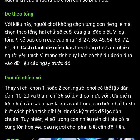
Đề theo tổng
Với kiểu này, người chơi không chọn từng con riêng lẻ mà
chọn theo tổng hai chữ số cuối của giải đặc biệt. Ví dụ,
tổng 9 sẽ bao gồm các cặp như 18, 27, 36, 45, 54, 63, 72,
81, 90.
Cách đánh đề miền bắc t
heo tổng được rất nhiều
người yêu thích vì mang tính quy luật, có thể dự đoán dựa
vào dữ liệu các ngày trước đó.
Dàn đề nhiều số
Thay vì chỉ chọn 1 hoặc 2 con, người chơi có thể lập dàn
gồm 10, 20 và thậm chí 36 số tùy theo mức vốn. Ưu điểm
lớn nhất của cách này là xác suất trúng cao hơn nhất là khi
biết cách phân tích dữ liệu từ các kỳ trước để lọc dàn
chuẩn. Tuy nhiên, vì số lượng con nhiều nên chi phí bỏ ra
cũng lớn hơn yêu cầu người chơi phải biết cân đối tiền.