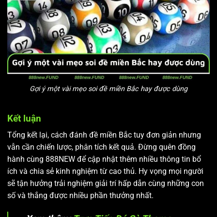
Gợi ý một vài mẹo soi đề miền Bắc hay được dùng
Kết luận
Tổng kết lại, cách đánh đề miền Bắc tuy đơn giản nhưng
vẫn cần chiến lược, phân tích kết quả. Đừng quên đồng
hành cùng 888NEW để cập nhật thêm nhiều thông tin bổ
ích và chia sẻ kinh nghiệm từ cao thủ. Hy vọng mọi người
sẽ tận hưởng trải nghiệm giải trí hấp dẫn cùng những con
số và thắng được nhiều phần thưởng nhất.