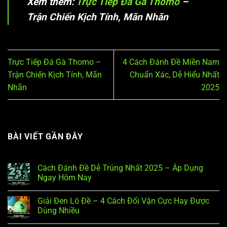
Xem thêm:
Trực Tiếp Đá Gà Thomo
–
Trận Chiến Kịch Tính, Mãn Nhãn
Trực Tiếp Đá Gà Thomo –
4 Cách Đánh Đề Miền Nam
Trận Chiến Kịch Tính, Mãn
Chuẩn Xác, Dễ Hiểu Nhất
Nhãn
2025
BÀI VIẾT GẦN ĐÂY
Cách Đánh Đề Dễ Trúng Nhất 2025 – Áp Dụng
Ngay Hôm Nay
Giải Đen Lô Đề – 4 Cách Đổi Vận Cực Hay Được
Dùng Nhiều