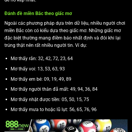
Đánh đề miền Bắc theo giấc mơ
Ngoài các phương pháp dựa trên dữ liệu, nhiều người chơi
miền Bắc còn có kiểu dựa theo giấc mơ. Những giấc mơ
đặc biệt thường mang điềm báo nhất định và đôi khi lại
trúng thật nên rất nhiều người tin. Ví dụ:
Mơ thấy rắn: 32, 42, 72, 23, 64
Mơ thấy voi: 13, 53, 63, 93
Mơ thấy em bé: 09, 19, 49, 89
Mơ thấy người thân đã mất: 49, 94, 36, 84
Mơ thấy nhặt được tiền: 05, 50, 15, 75
Mơ thấy mưa to hoặc lũ lụt: 56, 65, 76, 96