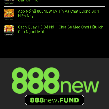
Gay Cấn Hơn
App Nổ hũ 888NEW Uy Tín Và Chất Lượng Số 1
Hiện Nay
Cách Quay Hũ Dễ Nổ – Chia Sẻ Mẹo Chơi Hữu Ích
Cho Người Mới