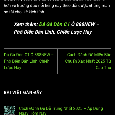
hơn về trường đấu nổi tiếng này theo dõi được những màn
so tài chọi kê kịch tính.
Xem thêm:
Đá Gà Đòn C1
Ở 888NEW –
Phô Diễn Bản Lĩnh, Chiến Lược Hay
Đá Gà Đòn C1 Ở 888NEW –
Cách Đánh Đề Miền Bắc
Phô Diễn Bản Lĩnh, Chiến
Chuẩn Xác Nhất 2025 Từ
Lược Hay
Cao Thủ
BÀI VIẾT GẦN ĐÂY
Cách Đánh Đề Dễ Trúng Nhất 2025 – Áp Dụng
Ngay Hôm Nay