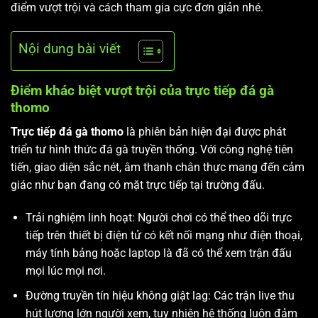
điểm vượt trội và cách tham gia cực đơn giản nhé.
Nội dung bài viết
Điểm khác biệt vượt trội của trực tiếp đá gà
thomo
Trực tiếp đá gà thomo
là phiên bản hiện đại được phát
triển tư hình thức đá gà truyền thống. Với công nghệ tiên
tiến, giao diện sắc nét, âm thanh chân thực mang đến cảm
giác như bạn đang có mặt trực tiếp tại trường đấu.
Trải nghiệm linh hoạt: Người chơi có thể theo dõi trực
tiếp trên thiết bị điện tử có kết nối mạng như điện thoại,
máy tính bảng hoặc laptop là đã có thể xem trận đấu
mọi lúc mọi nơi.
Đường truyền tín hiệu không giật lag: Các trận live thu
hút lượng lớn người xem, tuy nhiên hệ thống luôn đảm