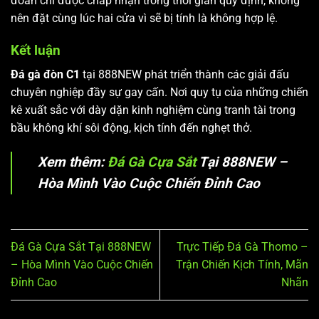
đoán chỉ được chấp nhận trong thời gian quy định, không
nên đặt cùng lúc hai cửa vì sẽ bị tính là không hợp lệ.
Kết luận
Đá gà đòn C1
tại 888NEW phát triển thành các giải đấu
chuyên nghiệp đầy sự gay cấn. Nơi quy tụ của những chiến
kê xuất sắc với dày dặn kinh nghiệm cùng tranh tài trong
bầu không khí sôi động, kịch tính đến nghẹt thở.
Xem thêm:
Đá Gà Cựa Sắt
Tại 888NEW –
Hòa Mình Vào Cuộc Chiến Đỉnh Cao
Đá Gà Cựa Sắt Tại 888NEW
Trực Tiếp Đá Gà Thomo –
– Hòa Mình Vào Cuộc Chiến
Trận Chiến Kịch Tính, Mãn
Đỉnh Cao
Nhãn