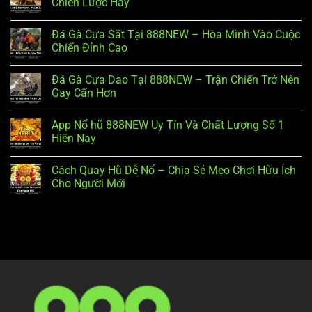
Chiến Lược Hay
Đá Gà Cựa Sắt Tại 888NEW – Hòa Mình Vào Cuộc
Chiến Đỉnh Cao
Đá Gà Cựa Dao Tại 888NEW – Trận Chiến Trở Nên
Gay Cấn Hơn
App Nổ hũ 888NEW Uy Tín Và Chất Lượng Số 1
Hiện Nay
Cách Quay Hũ Dễ Nổ – Chia Sẻ Mẹo Chơi Hữu Ích
Cho Người Mới