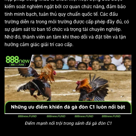
kiểm soát nghiêm ngặt bởi cơ quan chức năng, đảm bảo
tính minh bạch, tuân thủ quy chuẩn quốc tế. Các đấu
trường diễn ra trong môi trường được cấp phép đầy đủ, có
sự giám sát từ ban tổ chức và trọng tài chuyên nghiệp.
Nhờ đó, thành viên an tâm khi theo dõi và đặt tiền và tận
hưởng cảm giác giải trí cao cấp.
Điểm mạnh nổi trội trong sảnh đá gà đòn C1