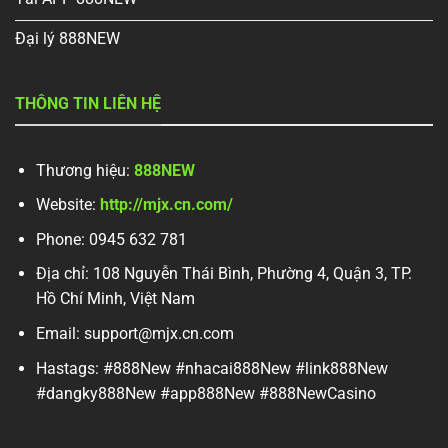
Đại lý 888NEW
THÔNG TIN LIÊN HỆ
Thương hiệu:
888NEW
Website:
http://mjx.cn.com/
Phone: 0945 632 781
Địa chỉ: 108 Nguyễn Thái Bình, Phường 4, Quận 3, TP.
Hồ Chí Minh, Việt Nam
Email:
support@mjx.cn.com
Hastags: #888New #nhacai888New #link888New
#dangky888New #app888New #888NewCasino