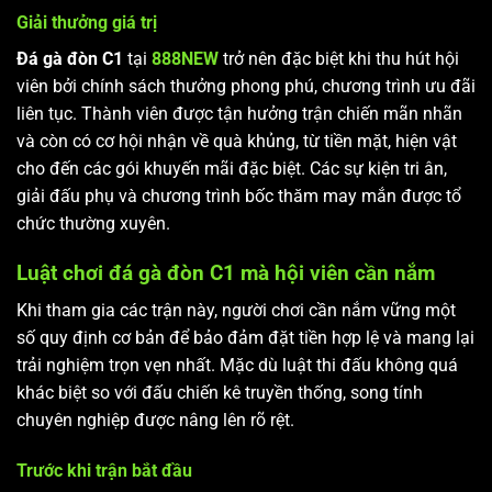
Giải thưởng giá trị
Đá gà đòn C1
tại
888NEW
trở nên đặc biệt khi thu hút hội
viên bởi chính sách thưởng phong phú, chương trình ưu đãi
liên tục. Thành viên được tận hưởng trận chiến mãn nhãn
và còn có cơ hội nhận về quà khủng, từ tiền mặt, hiện vật
cho đến các gói khuyến mãi đặc biệt. Các sự kiện tri ân,
giải đấu phụ và chương trình bốc thăm may mắn được tổ
chức thường xuyên.
Luật chơi đá gà đòn C1 mà hội viên cần nắm
Khi tham gia các trận này, người chơi cần nắm vững một
số quy định cơ bản để bảo đảm đặt tiền hợp lệ và mang lại
trải nghiệm trọn vẹn nhất. Mặc dù luật thi đấu không quá
khác biệt so với đấu chiến kê truyền thống, song tính
chuyên nghiệp được nâng lên rõ rệt.
Trước khi trận bắt đầu